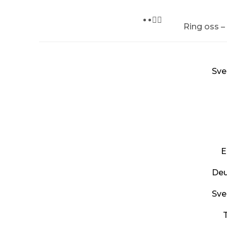
Ring oss –
Sve
E
Deu
Sve