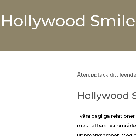
Hollywood Smile
Återupptäck ditt leend
Hollywood 
I våra dagliga relatione
mest attraktiva områd
uppmärksamhet. Med de