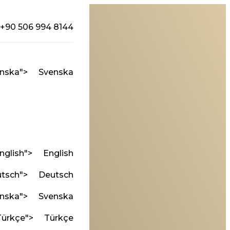
+90 506 994 8144
nska
">
Svenska
nglish
">
English
tsch
">
Deutsch
nska
">
Svenska
Türkçe
">
Türkçe