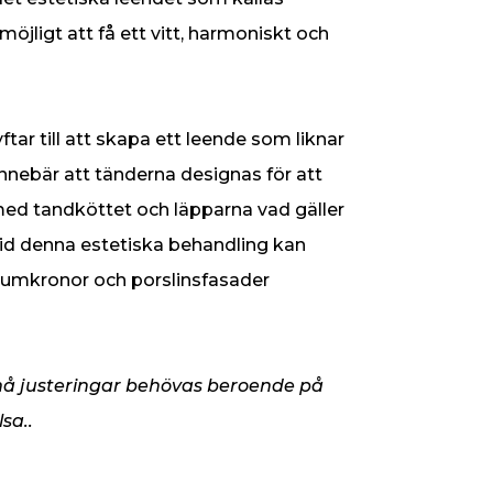
öjligt att få ett vitt, harmoniskt och
ar till att skapa ett leende som liknar
nnebär att tänderna designas för att
med tandköttet och läpparna vad gäller
 Vid denna estetiska behandling kan
niumkronor och porslinsfasader
 små justeringar behövas beroende på
sa..