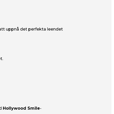
 att uppnå det perfekta leendet
t.
ed
Hollywood Smile
-