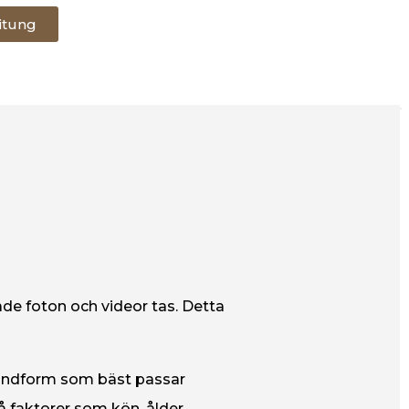
itung
de foton och videor tas. Detta
tandform som bäst passar
 faktorer som kön, ålder,