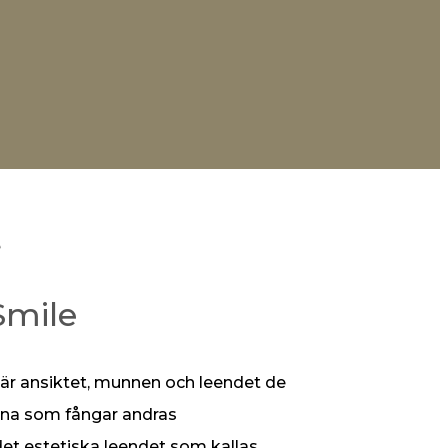
e
Smile
r är ansiktet, munnen och leendet de
ena som fångar andras
t estetiska leendet som kallas