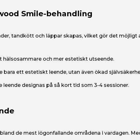
wood Smile-behandling
er, tandkött och läppar skapas, vilket gör det möjligt
tt hälsosammare och mer estetiskt utseende.
 bara ett estetiskt leende, utan även ökad självsäkerhe
leende designas på så kort tid som 3-4 sessioner.
ende
r bland de mest iögonfallande områdena i vardagen. M