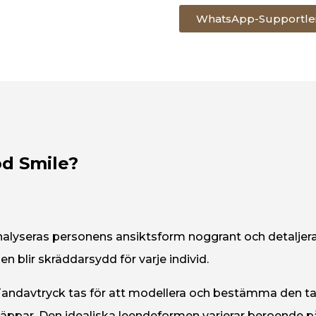
WhatsApp-Supportle
od Smile?
alyseras personens ansiktsform noggrant och detaljera
en blir skräddarsydd för varje individ.
Tandavtryck tas för att modellera och bestämma den 
läppar. Den idealiska leendeformen varierar beroende på